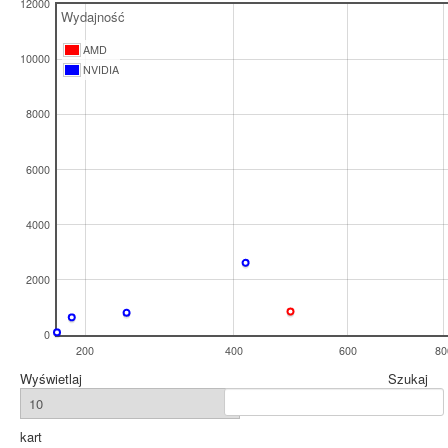
12000
Wydajność
AMD
10000
NVIDIA
8000
6000
4000
2000
0
200
400
600
80
Wyświetlaj
Szukaj
kart