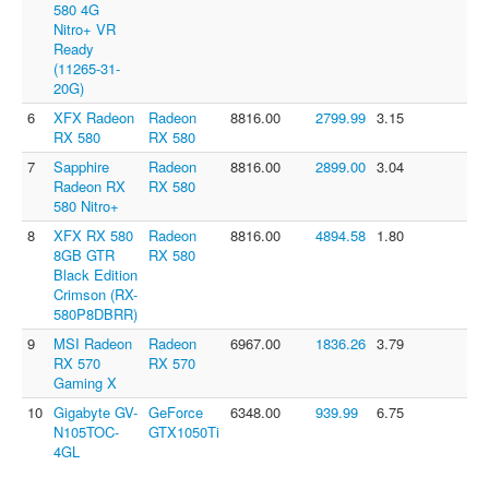
580 4G
Nitro+ VR
Ready
(11265-31-
20G)
6
XFX Radeon
Radeon
8816.00
2799.99
3.15
RX 580
RX 580
7
Sapphire
Radeon
8816.00
2899.00
3.04
Radeon RX
RX 580
580 Nitro+
8
XFX RX 580
Radeon
8816.00
4894.58
1.80
8GB GTR
RX 580
Black Edition
Crimson (RX-
580P8DBRR)
9
MSI Radeon
Radeon
6967.00
1836.26
3.79
RX 570
RX 570
Gaming X
10
Gigabyte GV-
GeForce
6348.00
939.99
6.75
N105TOC-
GTX1050Ti
4GL