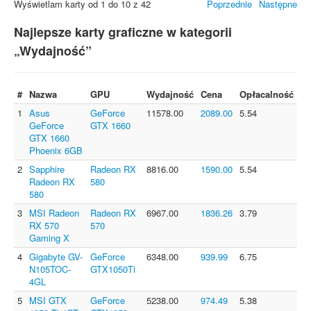
Wyświetlam karty od 1 do 10 z 42
Poprzednie
Następne
Najlepsze karty graficzne w kategorii
„Wydajność”
#
Nazwa
GPU
Wydajność
Cena
Opłacalność
1
Asus
GeForce
11578.00
2089.00
5.54
GeForce
GTX 1660
GTX 1660
Phoenix 6GB
2
Sapphire
Radeon RX
8816.00
1590.00
5.54
Radeon RX
580
580
3
MSI Radeon
Radeon RX
6967.00
1836.26
3.79
RX 570
570
Gaming X
4
Gigabyte GV-
GeForce
6348.00
939.99
6.75
N105TOC-
GTX1050Ti
4GL
5
MSI GTX
GeForce
5238.00
974.49
5.38