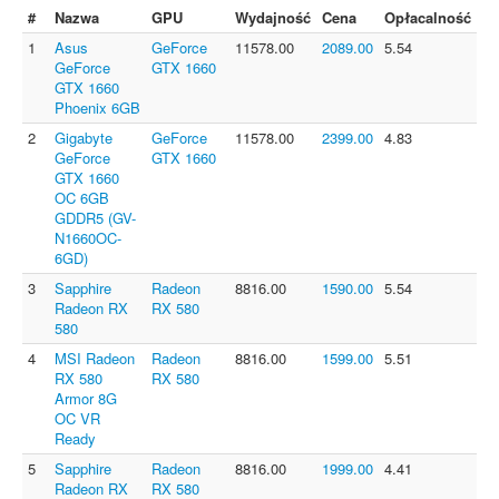
#
Nazwa
GPU
Wydajność
Cena
Opłacalność
1
Asus
GeForce
11578.00
2089.00
5.54
GeForce
GTX 1660
GTX 1660
Phoenix 6GB
2
Gigabyte
GeForce
11578.00
2399.00
4.83
GeForce
GTX 1660
GTX 1660
OC 6GB
GDDR5 (GV-
N1660OC-
6GD)
3
Sapphire
Radeon
8816.00
1590.00
5.54
Radeon RX
RX 580
580
4
MSI Radeon
Radeon
8816.00
1599.00
5.51
RX 580
RX 580
Armor 8G
OC VR
Ready
5
Sapphire
Radeon
8816.00
1999.00
4.41
Radeon RX
RX 580