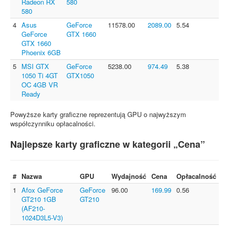
Radeon RX
580
580
4
Asus
GeForce
11578.00
2089.00
5.54
GeForce
GTX 1660
GTX 1660
Phoenix 6GB
5
MSI GTX
GeForce
5238.00
974.49
5.38
1050 Ti 4GT
GTX1050
OC 4GB VR
Ready
Powyższe karty graficzne reprezentują GPU o najwyższym
współczynniku opłacalności.
Najlepsze karty graficzne w kategorii „Cena”
#
Nazwa
GPU
Wydajność
Cena
Opłacalność
1
Afox GeForce
GeForce
96.00
169.99
0.56
GT210 1GB
GT210
(AF210-
1024D3L5-V3)