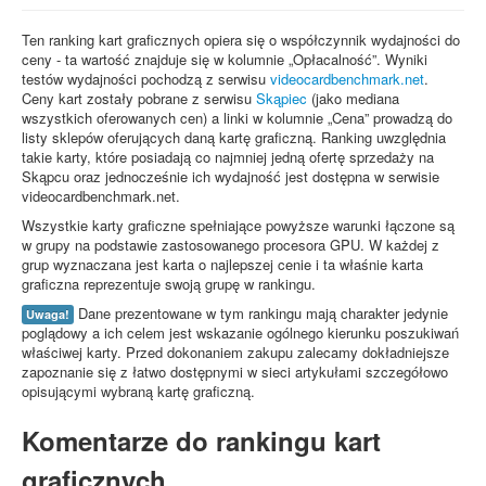
Ten ranking kart graficznych opiera się o współczynnik wydajności do
ceny - ta wartość znajduje się w kolumnie „Opłacalność”. Wyniki
testów wydajności pochodzą z serwisu
videocardbenchmark.net
.
Ceny kart zostały pobrane z serwisu
Skąpiec
(jako mediana
wszystkich oferowanych cen) a linki w kolumnie „Cena” prowadzą do
listy sklepów oferujących daną kartę graficzną. Ranking uwzględnia
takie karty, które posiadają co najmniej jedną ofertę sprzedaży na
Skąpcu oraz jednocześnie ich wydajność jest dostępna w serwisie
videocardbenchmark.net.
Wszystkie karty graficzne spełniające powyższe warunki łączone są
w grupy na podstawie zastosowanego procesora GPU. W każdej z
grup wyznaczana jest karta o najlepszej cenie i ta właśnie karta
graficzna reprezentuje swoją grupę w rankingu.
Dane prezentowane w tym rankingu mają charakter jedynie
Uwaga!
poglądowy a ich celem jest wskazanie ogólnego kierunku poszukiwań
właściwej karty. Przed dokonaniem zakupu zalecamy dokładniejsze
zapoznanie się z łatwo dostępnymi w sieci artykułami szczegółowo
opisującymi wybraną kartę graficzną.
Komentarze do rankingu kart
graficznych