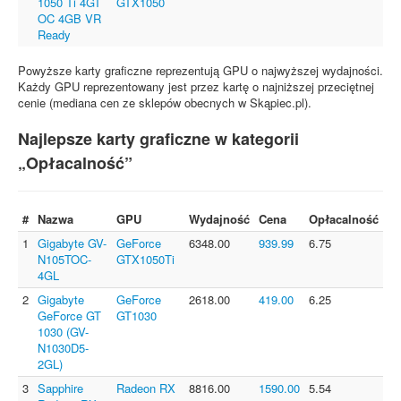
1050 Ti 4GT
GTX1050
OC 4GB VR
Ready
Powyższe karty graficzne reprezentują GPU o najwyższej wydajności.
Każdy GPU reprezentowany jest przez kartę o najniższej przeciętnej
cenie (mediana cen ze sklepów obecnych w Skąpiec.pl).
Najlepsze karty graficzne w kategorii
„Opłacalność”
#
Nazwa
GPU
Wydajność
Cena
Opłacalność
1
Gigabyte GV-
GeForce
6348.00
939.99
6.75
N105TOC-
GTX1050Ti
4GL
2
Gigabyte
GeForce
2618.00
419.00
6.25
GeForce GT
GT1030
1030 (GV-
N1030D5-
2GL)
3
Sapphire
Radeon RX
8816.00
1590.00
5.54