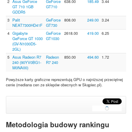
2
Asus GeForce
GeForce
638.00
185.49
3.44
GT 710 1GB
GT710
GDDR5
3
Palit
GeForce
808.00
249.00
3.24
NEAT7300HD41F
GT730
4
Gigabyte
GeForce
2618.00
419.00
6.25
GeForce GT 1030
GT1030
(GV-N1030D5-
2GL)
5
Asus Radeon R7
Radeon
850.00
494.60
1.72
240 (90YV0BG1-
R7 240
M0NA00)
Powyższe karty graficzne reprezentują GPU o najniższej przeciętnej
cenie (mediana cen ze sklepów obecnych w Skąpiec.pl).
Metodologia budowy rankingu